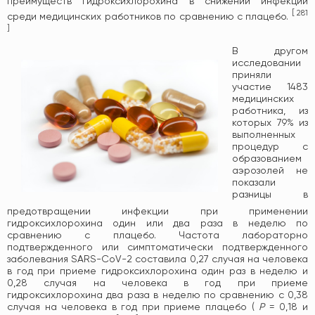
преимуществ гидроксихлорохина в снижении инфекции
[
281
среди медицинских работников по сравнению с плацебо.
]
В другом
исследовании
приняли
участие 1483
медицинских
работника, из
которых 79% из
выполненных
процедур с
образованием
аэрозолей не
показали
разницы в
предотвращении инфекции при применении
гидроксихлорохина один или два раза в неделю по
сравнению с плацебо. Частота лабораторно
подтвержденного или симптоматически подтвержденного
заболевания SARS-CoV-2 составила 0,27 случая на человека
в год при приеме гидроксихлорохина один раз в неделю и
0,28 случая на человека в год при приеме
гидроксихлорохина два раза в неделю по сравнению с 0,38
случая на человека в год при приеме плацебо (
P
= 0,18 и