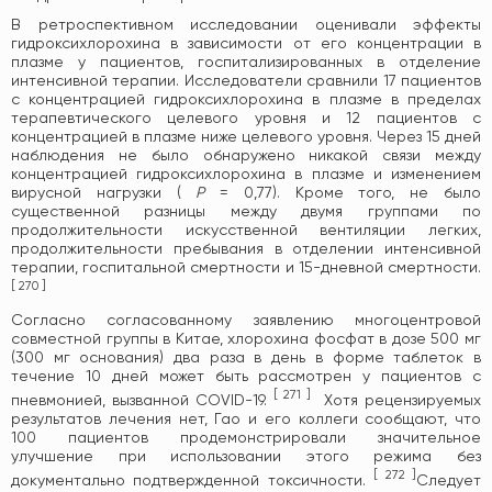
В ретроспективном исследовании оценивали эффекты
гидроксихлорохина в зависимости от его концентрации в
плазме у пациентов, госпитализированных в отделение
интенсивной терапии. Исследователи сравнили 17 пациентов
с концентрацией гидроксихлорохина в плазме в пределах
терапевтического целевого уровня и 12 пациентов с
концентрацией в плазме ниже целевого уровня. Через 15 дней
наблюдения не было обнаружено никакой связи между
концентрацией гидроксихлорохина в плазме и изменением
вирусной нагрузки (
P
= 0,77). Кроме того, не было
существенной разницы между двумя группами по
продолжительности искусственной вентиляции легких,
продолжительности пребывания в отделении интенсивной
терапии, госпитальной смертности и 15-дневной смертности.
[
270
]
Согласно согласованному заявлению многоцентровой
совместной группы в Китае, хлорохина фосфат в дозе 500 мг
(300 мг основания) два раза в день в форме таблеток в
течение 10 дней может быть рассмотрен у пациентов с
[
271
]
пневмонией, вызванной COVID-19.
Хотя рецензируемых
результатов лечения нет, Гао и его коллеги сообщают, что
100 пациентов продемонстрировали значительное
улучшение при использовании этого режима без
[
272
]
документально подтвержденной токсичности.
Следует