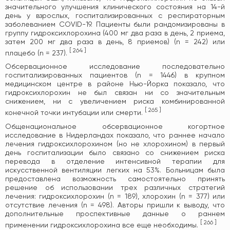
значительного улучшения клинического состояния на 14-й
день у взрослых, госпитализированных с респираторным
заболеванием COVID-19. Пациенты были рандомизированы в
группу гидроксихлорохина (400 мг два раза в день, 2 приема,
затем 200 мг два раза в день, 8 приемов) (n = 242) или
[
264
]
плацебо (n = 237).
Обсервационное исследование последовательно
госпитализированных пациентов (n = 1446) в крупном
медицинском центре в районе Нью-Йорка показало, что
гидроксихлорохин не был связан ни со значительным
снижением, ни с увеличением риска комбинированной
[
265
]
конечной точки интубации или смерти.
Общенациональное обсервационное когортное
исследование в Нидерландах показало, что раннее начало
лечения гидроксихлорохином (но не хлорохином) в первый
день госпитализации было связано со снижением риска
перевода в отделение интенсивной терапии для
искусственной вентиляции легких на 53%. Больницам была
предоставлена ​​возможность самостоятельно принять
решение об использовании трех различных стратегий
лечения: гидроксихлорохин (n = 189), хлорохин (n = 377) или
отсутствие лечения (n = 498). Авторы пришли к выводу, что
дополнительные проспективные данные о раннем
[
266
]
применении гидроксихлорохина все еще необходимы.