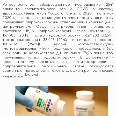
Ретроспективное обсервационное исследование 2541
пациента, госпитализированного с COVID в систему
здравоохранения Генри Форда с 10 марта 2020 г. по 2 мая
2020 г., показало снижение уровня смертности у пациентов,
получавших гидроксихлорохин отдельно или в комбинации с
азитромицином. Общая внутрибольничная летальность
составила 18,1% (гидроксихлорохин плюс азитромицин,
157/783 [20,1%], только гидроксихлорохин, 162/1202 [13,5%],
только азитромицин, 33/147 [22,4%], и ни один препарат,
108/409 [26,4%]). Терапия кортикостероидами
(метилпреднизолон и/или преднизолон) проводилась у 68%
всех больных. Кортикостероиды назначали 78,9% пациентов,
получавших только гидроксихлорохин. В дополнение к
дополнительному использованию кортикостероидов в
сопроводительной редакционной статье обсуждаются
временные погрешности, отсутствующие прогностические
[
267
,
268
]
индикаторы,