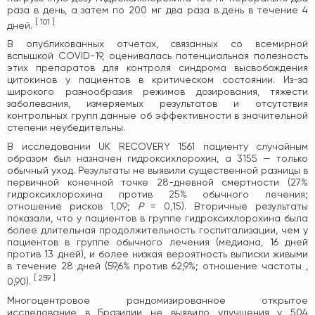
раза в день, а затем по 200 мг два раза в день в течение 4
[
101
]
дней.
В опубликованных отчетах, связанных со всемирной
вспышкой COVID-19, оценивалась потенциальная полезность
этих препаратов для контроля синдрома высвобождения
цитокинов у пациентов в критическом состоянии. Из-за
широкого разнообразия режимов дозирования, тяжести
заболевания, измеряемых результатов и отсутствия
контрольных групп данные об эффективности в значительной
степени неубедительны.
В исследовании UK RECOVERY 1561 пациенту случайным
образом был назначен гидроксихлорохин, а 3155 — только
обычный уход. Результаты не выявили существенной разницы в
первичной конечной точке 28-дневной смертности (27%
гидроксихлорохина против 25% обычного лечения;
отношение рисков 1,09;
P
= 0,15). Вторичные результаты
показали, что у пациентов в группе гидроксихлорохина была
более длительная продолжительность госпитализации, чем у
пациентов в группе обычного лечения (медиана, 16 дней
против 13 дней), и более низкая вероятность выписки живыми
в течение 28 дней (59,6% против 62,9%; отношение частоты ,
[
259
]
0,90).
Многоцентровое рандомизированное открытое
исследование в Бразилии не выявило улучшения у 504