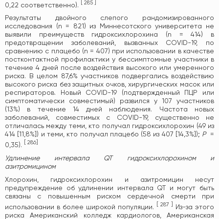
[
285
]
0,22 соответственно).
Результаты двойного слепого рандомизированного
исследования (n = 821) из Миннесотского университета не
выявили преимуществ гидроксихлорохина (n = 414) в
предотвращении заболеваний, вызванных COVID-19, по
сравнению с плацебо (n = 407) при использовании в качестве
постконтактной профилактики у бессимптомные участники в
течение 4 дней после воздействия высокого или умеренного
риска. В целом 87,6% участников подвергались воздействию
высокого риска без защитных очков, хирургических масок или
респираторов. Новый COVID-19 (подтвержденный ПЦР или
симптоматически совместимый) развился у 107 участников
(13%) в течение 14 дней наблюдения. Частота новых
заболеваний, совместимых с COVID-19, существенно не
отличалась между теми, кто получал гидроксихлорохин (49 из
414 [11,8%]) и теми, кто получал плацебо (58 из 407 [14,3%]);
Р
=
[
286
]
0,35).
Удлинение интервала QT гидроксихлорохином и
азитромицином
Хлорохин, гидроксихлорохин и азитромицин несут
предупреждение об удлинении интервала QT и могут быть
связаны с повышенным риском сердечной смерти при
[
287
]
использовании в более широкой популяции.
Из-за этого
риска Американский колледж кардиологов, Американская