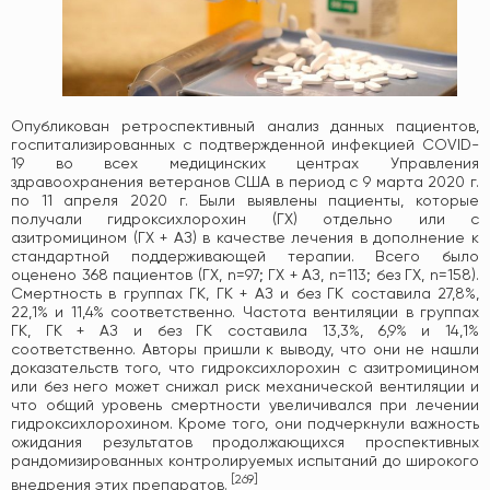
Опубликован ретроспективный анализ данных пациентов,
госпитализированных с подтвержденной инфекцией COVID-
19 во всех медицинских центрах Управления
здравоохранения ветеранов США в период с 9 марта 2020 г.
по 11 апреля 2020 г. Были выявлены пациенты, которые
получали гидроксихлорохин (ГХ) отдельно или с
азитромицином (ГХ + АЗ) в качестве лечения в дополнение к
стандартной поддерживающей терапии. Всего было
оценено 368 пациентов (ГХ, n=97; ГХ + АЗ, n=113; без ГХ, n=158).
Смертность в группах ГК, ГК + АЗ и без ГК составила 27,8%,
22,1% и 11,4% соответственно. Частота вентиляции в группах
ГК, ГК + АЗ и без ГК составила 13,3%, 6,9% и 14,1%
соответственно. Авторы пришли к выводу, что они не нашли
доказательств того, что гидроксихлорохин с азитромицином
или без него может снижал риск механической вентиляции и
что общий уровень смертности увеличивался при лечении
гидроксихлорохином. Кроме того, они подчеркнули важность
ожидания результатов продолжающихся проспективных
рандомизированных контролируемых испытаний до широкого
[
269
]
внедрения этих препаратов.