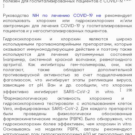
полезен для госпитализированных пациентов с COVID-19.
]
Руководство
NIH по лечению COVID-19 не
рекомендует
использовать хлорохин или гидроксихлорохин и/или
азитромицин для лечения COVID-19 у госпитализированных
пациентов и у негоспитализированных пациентов.
Гидроксихлорохин и хлорохин являются широко
используемыми противомалярийными препаратами, которые
оказывают иммуномодулирующее действие и поэтому также
используются для лечения аутоиммунных состояний
(например, системной красной волчанки, ревматоидного
артрита). Как ингибиторы гем-полимеразы, они, как
полагают, также обладают дополнительной
противовирусной активностью за счет подщелачивания
фаголизосом, что ингибирует этапы репликации вируса,
зависящие от рН. Ван и др. сообщили, что хлорохин
[
258
эффективно ингибирует SARS-CoV-2 in vitro.
]
Фармакологическую активность хлорохина и
гидроксихлорохина тестировали с использованием клеток
Vero, инфицированных SARS-CoV-2. Для каждого препарата
были проведены физиологически обоснованные
фармакокинетические модели (PBPK). Было обнаружено, что
гидроксихлорохин более эффективен, чем хлорохин in vitro.
Основываясь на моделях PBPK, авторы рекомендуют
нагрузочную дозу гидроксихлорохина 400 мг перорально два