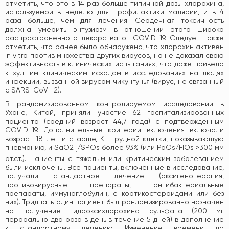
отметить, что это в 14 раз больше типичной дозы хлорохина,
используемой в неделю для профилактики малярии, и в 4
раза больше, чем для лечения. Сердечная токсичность
должна умерить энтузиазм в отношении этого широко
распространенного лекарства от COVID-19. Следует также
отметить, что ранее было обнаружено, что хлорохин активен
in vitro против множества других вирусов, но не доказал свою
эффективность в клинических испытаниях, что даже привело
к худшим клиническим исходам в исследованиях на людях
инфекции, вызванной вирусом чикунгунья (вирус, не связанный
с SARS-CoV- 2).
В рандомизированном контролируемом исследовании в
Ухане, Китай, приняли участие 62 госпитализированных
пациента (средний возраст 44,7 года) с подтвержденным
COVID-19. Дополнительные критерии включения включали
возраст 18 лет и старше, КТ грудной клетки, показывающую
пневмонию, и SaO2
/SPOs более 93% (или PaOs/FIOs >300 мм
.
рт.ст.). Пациенты с тяжелым или критическим заболеванием
были исключены. Все пациенты, включенные в исследование,
получали стандартное лечение (оксигенотерапия,
противовирусные препараты, антибактериальные
препараты, иммуноглобулин, с кортикостероидами или без
них). Тридцать один пациент был рандомизированно назначен
на получение гидроксихлорохина сульфата (200 мг
перорально два раза в день в течение 5 дней) в дополнение
к стандартному лечению. Изменение времени до