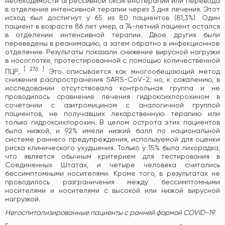
необходимости агрессивной оксигенотерапии или перевода
в отделение интенсивной терапии через 3 дня лечения. Этот
исход был достигнут у 65 из 80 пациентов (81,3%). Один
пациент в возрасте 86 лет умер, а 74-летний пациент остался
в отделении интенсивной терапии. Двое других были
переведены в реанимацию, а затем обратно в инфекционное
отделение. Результаты показали снижение вирусной нагрузки
в носоглотке, протестированной с помощью количественной
[
276
]
ПЦР,
Это описывается как многообещающий метод
снижения распространения SARS-CoV-2, но, к сожалению, в
исследовании отсутствовала контрольная группа и не
проводилось сравнение лечения гидроксихлорохином в
сочетании с азитромицином с аналогичной группой
пациентов, не получавших лекарственную терапию или
только гидроксихлорохин. В целом острота этих пациентов
была низкой, и 92% имели низкий балл по национальной
системе раннего предупреждения, используемой для оценки
риска клинического ухудшения. Только у 15% была лихорадка,
что является обычным критерием для тестирования в
Соединенных Штатах, и четыре человека считались
бессимптомными носителями. Кроме того, в результатах не
проводилось разграничения между бессимптомными
носителями и носителями с высокой или низкой вирусной
нагрузкой.
Негоспитализированные пациенты с ранней формой COVID-19