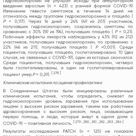
Гидроксихлорохин не улучшал исходы при амбулаторном
введении взрослым (n = 423) с ранней формой COVID-19.
Изменение тяжести симптомов в течение 14 дней не
отличалось между группами гидроксихлорохина и плацебо (
P
= 0,117). Через 14 дней у 24% (49 из 201) участников,
получавших гидроксихлорохин, сохранялись симптомы по
сравнению с 30% (59 из 194), получавших плацебо (
P
= 0,21).
Побочные эффекты лекарств наблюдались у 43% (92 из 212)
участников, получавших гидроксихлорохин, по сравнению с
22% (46 из 211), получавших плацебо (
P
<0,001). Среди
пациентов, получавших плацебо, госпитализировано 10 (два
случая, не связанных с COVID-19), один из которых скончался.
Среди пациентов, получавших гидроксихлорохин, четверо
были госпитализированы, а один не госпитализированный
[
278
]
пациент умер.
Р
= 0,29).
Клинические испытания по оценке профилактики
В Соединенных Штатах были инициированы различные
клинические испытания, чтобы определить, снижает ли
гидроксихлорохин уровень заражения при использовании
лицами с высоким риском заражения, такими как работники
здравоохранения с высоким риском, лица, оказывающие
первую помощь, и люди, которые живут в одном доме с
[
279
,
280
,
281
,
282
,
283
,
284
]
COVID-19. – позитивная личность.
Результаты исследования PATCH (n = 125) не показали