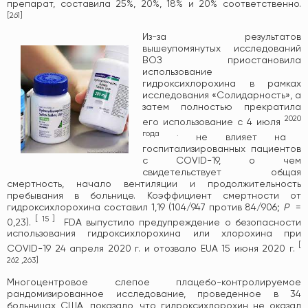
препарат, составила 25%, 20%, 18% и 20% соответственно.
[
261
]
Из-за результатов
вышеупомянутых исследований
ВОЗ приостановила
использование
гидроксихлорохина в рамках
исследования «Солидарность», а
затем полностью прекратила
2020
его использование с 4 июля
года .
не влияет на
госпитализированных пациентов
с COVID-19, о чем
свидетельствует общая
смертность, начало вентиляции и продолжительность
пребывания в больнице. Коэффициент смертности от
гидроксихлорохина составил 1,19 (104/947 против 84/906;
P
=
[
15
]
0,23).
FDA выпустило предупреждение о безопасности
использования гидроксихлорохина или хлорохина при
[
COVID-19 24 апреля 2020 г. и отозвало EUA 15 июня 2020 г.
262
,
263
]
Многоцентровое слепое плацебо-контролируемое
рандомизированное исследование, проведенное в 34
больницах США, показало, что гидроксихлорохин не оказал