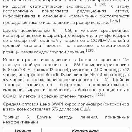
[
293
]
не достиг статистической значимости.
К этому
исследованию прилагается редакционная статья,
информативная в отношении чрезвычайных обстоятельств
[
294
]
проведения такого исследования в разгар вспышки.
Другое исследование (n = 86), в котором сравнивалась
монотерапия лопинавиром/ритонавиром или умифеновиром
со стандартной терапией у пациентов с COVID-19 легкой и
средней степени тяжести, не показало статистической
[
295
]
разницы между каждой группой лечения.
Многоцентровое исследование в Гонконге сравнило 14-
дневную тройную терапию (n = 86) (лопинавир/ритонавир
[400 мг/100 мг каждые 12 часов], рибавирин [400 мг каждые 12
часов], интерферон бета1b [8 миллионов МЕ x 3 дозы каждые
48 часов]) с только лопинавир/ритонавир (n = 41). Тройная
терапия значительно сократила продолжительность
выделения вируса и пребывания в больнице у пациентов с
[
296
]
COVID-19 легкой и средней степени тяжести.
Средняя оптовая цена (AWP) курса лопинавира/ритонавира
в этой дозе составляет 575 долларов США.
Таблица 5. Другие методы лечения, признанные
неэффективными
Терапия
Комментарий