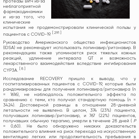
протеазы ВИЧ из-за
неблагоприятной
фармакодинамики
и из-за того, что
клинические
испытания не продемонстрировали клинической пользы у
[
291
]
пациентов с COVID-19.
Руководство Американского общества инфекционистов
(IDSA) не рекомендует использовать лопинавир/ритонавир. В
рекомендациях также упоминается риск тяжелых кожных
реакций, удлинение интервала QT и возможность
лекарственного взаимодействия вследствие ингибирования
[
8
]
CYP3A.
Исследование RECOVERY пришло к выводу, что у
госпитализированных пациентов с COVID-19, которые были
рандомизированы для получения лопинавира/ритонавира (n
= 1616), не наблюдалось положительного эффекта по
сравнению с теми, кто получал стандартную помощь (n =
3424). Достоверной разницы в отношении 28-дневной
летальности не выявлено. В целом, 374 (23%) пациента,
получавших лопинавир/ритонавир, и 767 (22%) пациентов,
получавших обычную терапию, умерли в течение 28 дней (
P
= 0,60). Не было обнаружено никаких доказательств
положительного влияния на риск перехода на искусственную
вентиляцию легких или продолжительность пребывания в