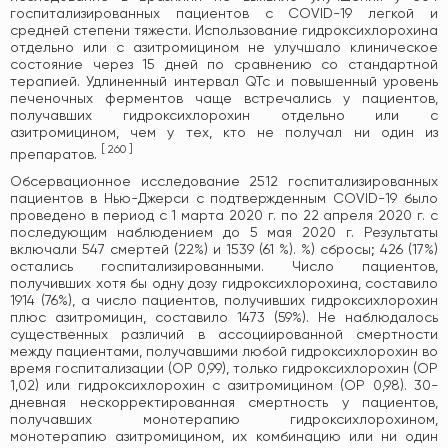
госпитализированных пациентов с COVID-19 легкой и
средней степени тяжести. Использование гидроксихлорохина
отдельно или с азитромицином не улучшало клиническое
состояние через 15 дней по сравнению со стандартной
терапией. Удлиненный интервал QTc и повышенный уровень
печеночных ферментов чаще встречались у пациентов,
получавших гидроксихлорохин отдельно или с
азитромицином, чем у тех, кто не получал ни один из
[
260
]
препаратов.
Обсервационное исследование 2512 госпитализированных
пациентов в Нью-Джерси с подтвержденным COVID-19 было
проведено в период с 1 марта 2020 г. по 22 апреля 2020 г. с
последующим наблюдением до 5 мая 2020 г. Результаты
включали 547 смертей (22%) и 1539 (61 %). %) сбросы; 426 (17%)
остались госпитализированными. Число пациентов,
получивших хотя бы одну дозу гидроксихлорохина, составило
1914 (76%), а число пациентов, получивших гидроксихлорохин
плюс азитромицин, составило 1473 (59%). Не наблюдалось
существенных различий в ассоциированной смертности
между пациентами, получавшими любой гидроксихлорохин во
время госпитализации (ОР 0,99), только гидроксихлорохин (ОР
1,02) или гидроксихлорохин с азитромицином (ОР 0,98). 30-
дневная нескорректированная смертность у пациентов,
получавших монотерапию гидроксихлорохином,
монотерапию азитромицином, их комбинацию или ни один