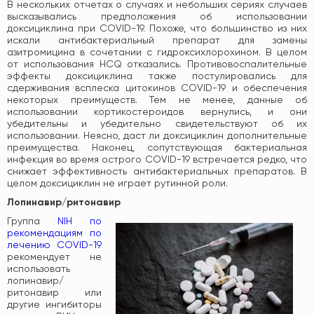
В нескольких отчетах о случаях и небольших сериях случаев
высказывались предположения об использовании
доксициклина при COVID-19. Похоже, что большинство из них
искали антибактериальный препарат для замены
азитромицина в сочетании с гидроксихлорохином. В целом
от использования HCQ отказались. Противовоспалительные
эффекты доксициклина также постулировались для
сдерживания всплеска цитокинов COVID-19 и обеспечения
некоторых преимуществ. Тем не менее, данные об
использовании кортикостероидов вернулись, и они
убедительны и убедительно свидетельствуют об их
использовании. Неясно, даст ли доксициклин дополнительные
преимущества. Наконец, сопутствующая бактериальная
инфекция во время острого COVID-19 встречается редко, что
снижает эффективность антибактериальных препаратов. В
целом доксициклин не играет рутинной роли.
Лопинавир/ритонавир
Группа
NIH по
рекомендациям по
лечению COVID-19
рекомендует не
использовать
лопинавир/
ритонавир или
другие ингибиторы