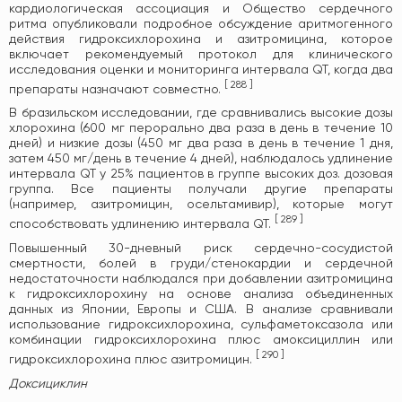
кардиологическая ассоциация и Общество сердечного
ритма опубликовали подробное обсуждение аритмогенного
действия гидроксихлорохина и азитромицина, которое
включает рекомендуемый протокол для клинического
исследования оценки и мониторинга интервала QT, когда два
[
288
]
препараты назначают совместно.
В бразильском исследовании, где сравнивались высокие дозы
хлорохина (600 мг перорально два раза в день в течение 10
дней) и низкие дозы (450 мг два раза в день в течение 1 дня,
затем 450 мг/день в течение 4 дней), наблюдалось удлинение
интервала QT у 25% пациентов в группе высоких доз. дозовая
группа. Все пациенты получали другие препараты
(например, азитромицин, осельтамивир), которые могут
[
289
]
способствовать удлинению интервала QT.
Повышенный 30-дневный риск сердечно-сосудистой
смертности, болей в груди/стенокардии и сердечной
недостаточности наблюдался при добавлении азитромицина
к гидроксихлорохину на основе анализа объединенных
данных из Японии, Европы и США. В анализе сравнивали
использование гидроксихлорохина, сульфаметоксазола или
комбинации гидроксихлорохина плюс амоксициллин или
[
290
]
гидроксихлорохина плюс азитромицин.
Доксициклин