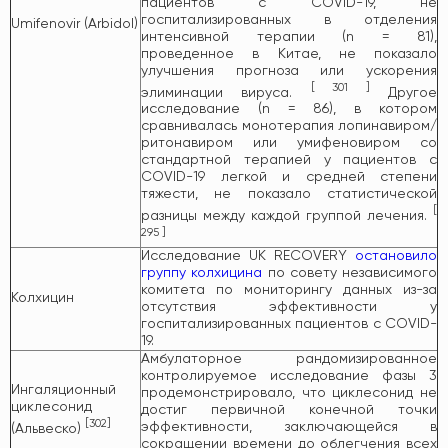
пациентов с COVID-19, не
госпитализированных в отделения
Umifenovir (Arbidol)
интенсивной терапии (n = 81),
проведенное в Китае, не показало
улучшения прогноза или ускорения
[
301
]
элиминации вируса.
Другое
исследование (n = 86), в котором
сравнивалась монотерапия лопинавиром/
ритонавиром или умифеновиром со
стандартной терапией у пациентов с
COVID-19 легкой и средней степени
тяжести, не показало статистической
[
разницы между каждой группой лечения.
295
]
Исследование UK RECOVERY
остановило
группу колхицина
по совету независимого
комитета по мониторингу данных из-за
Колхицин
отсутствия эффективности у
госпитализированных пациентов с COVID-
19.
Амбулаторное рандомизированное
контролируемое исследование фазы 3
Ингаляционный
продемонстрировало, что циклесонид не
циклесонид
достиг первичной конечной точки
[
302
]
эффективности, заключающейся в
(Альвеско)
сокращении времени до облегчения всех