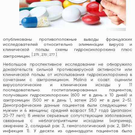
опубликованы противоположные выводы французских
исследователей относительно элиминации вируса и
клинической пользы схемы гидроксихлорохина плюс
[
275
,
276
,
277
]
азитромицин.
Небольшое проспективное исследование не обнаружило
доказательств сильной противовирусной активности или
клинической пользы от использования гидроксихлорохина в
сочетании с азитромицином. Molina и соавт. оценили
вирусологические и клинические исходы у 11
последовательно госпитализированных пациентов,
получавших гидроксихлорохин (600 мг в день x 10 дней) и
азитромицин (500 мг в день 1, затем 250 мг в дни 2–5).
Демографические данные пациентов были следующими: 7
мужчин и 4 женщины; средний возраст 58,7 года (диапазон:
20-77 лет); 8 имели серьезные сопутствующие заболевания,
связанные с неблагоприятными исходами (например,
ожирение 2, солидный рак 3, гематологический рак 2, ВИЧ-
инфекция 1). У десяти из одиннадцати пациентов была