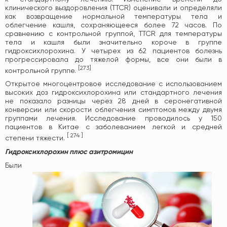
клинического выздоровления (TTCR) оценивали и определяли
как возвращение нормальной температуры тела и
облегчение кашля, сохраняющееся более 72 часов. По
сравнению с контрольной группой, TTCR для температуры
тела и кашля были значительно короче в группе
гидроксихлорохина. У четырех из 62 пациентов болезнь
прогрессировала до тяжелой формы, все они были в
[
273
]
контрольной группе.
Открытое многоцентровое исследование с использованием
высоких доз гидроксихлорохина или стандартного лечения
не показало разницы через 28 дней в серонегативной
конверсии или скорости облегчения симптомов между двумя
группами лечения. Исследование проводилось у 150
пациентов в Китае с заболеванием легкой и средней
[
274
]
степени тяжести.
Гидроксихлорохин плюс азитромицин
Были