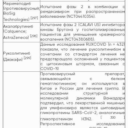
Меримеподиб
Испытание фазы 2 в комбинации с
(противовирусный;
ремдесивиром при распространенном
BioSig
заболевании (NCT04410354).
[
297
]
Technologies)
Испытание фазы 2 (CALAVI US) ингибитора
Акалабрутиниб
киназы Брутона у госпитализированных
(Calquence;
пациентов для уменьшения чрезмерного
[
298
]
AstraZeneca)
воспаления (NCT04380688).
Данные исследования RUXCOVID (n = 432)
показали, что лечение руксолитинибом в
Руксолитиниб
сочетании со стандартом лечения не
[
299
]
предотвращало осложнений у пациентов
(Джакафи)
с цитокиновым штормом, связанным с
COVID-19.
Противовирусный препарат,
связывающийся с белком
гемагглютинином; он используется в
Китае и России для лечения гриппа. В
исследовании структурной и
молекулярной динамики Ванкадари
подтвердил, что лекарственной мишенью
для умифеновира являются шиповидные
гликопротеины SARS-CoV-2, аналогичные
[
300
]
гликопротеинам H3N2.
Ретроспективное исследование