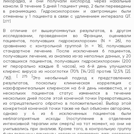
лихорадка, и они получали кислород через назальные
канюли. В течение 5 дней 1 пациент умер, 2 были переведены
в реанимацию. Гидроксихлорохин и азитромицин были
отменены у 1 пациента в связи с удлинением интервала QT.
[
277
]
В отличие от вышеупомянутых результатов, в другом
исследовании, проведенном во Франции, оценивали
пациентов, получавших гидроксихлорохин (N = 26), по
сравнению с контрольной группой (n = 16), получавших
стандартное лечение. После исключения 6 пациентов,
получавших лечение, из анализа из-за неполных данных, у 20
оставшихся пациентов, получавших гидроксихлорохин (200
мг перорально каждые 8 ​​часов), на 6-й день улучшился
клиренс вируса из носоглотки (70% [14/20] против 12,5% [2].
[
275
]
/16]).
Это необычный подход к представлению
результатов, поскольку клиническая корреляция с
назофарингеальным клиренсом на 6-й день неизвестна, и у
нескольких пациентов статус изменился в течение
нескольких дней после этой конечной точки (превратившись
из отрицательного обратно в положительное). Выбор этой
конкретной конечной точки также не был объяснен авторами,
однако у 4 из 6 исключенных пациентов были
неблагоприятные исходы (поступление в отделение
интенсивной терапии или смерть) на тот момент, но они не
учитывались при анализе. Кроме того, в контрольную группу
были включены пациенты, которые отказались дать согласие