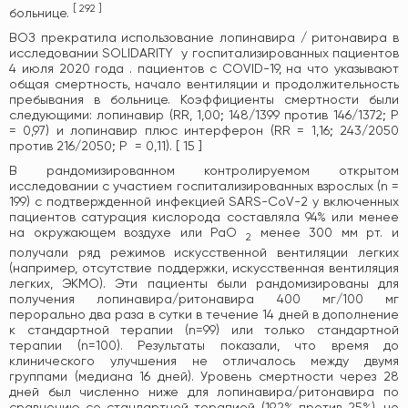
[
292
]
больнице.
ВОЗ прекратила использование лопинавира / ритонавира в
исследовании SOLIDARITY у госпитализированных пациентов
4 июля 2020 года . пациентов с COVID-19, на что указывают
общая смертность, начало вентиляции и продолжительность
пребывания в больнице. Коэффициенты смертности были
следующими: лопинавир (RR, 1,00; 148/1399 против 146/1372; P
= 0,97) и лопинавир плюс интерферон (RR = 1,16; 243/2050
против 216/2050; P = 0,11). [ 15 ]
В рандомизированном контролируемом открытом
исследовании с участием госпитализированных взрослых (n =
199) с подтвержденной инфекцией SARS-CoV-2 у включенных
пациентов сатурация кислорода составляла 94% или менее
на окружающем воздухе или PaO
менее 300 мм рт. и
2
получали ряд режимов искусственной вентиляции легких
(например, отсутствие поддержки, искусственная вентиляция
легких, ЭКМО). Эти пациенты были рандомизированы для
получения лопинавира/ритонавира 400 мг/100 мг
перорально два раза в сутки в течение 14 дней в дополнение
к стандартной терапии (n=99) или только стандартной
терапии (n=100). Результаты показали, что время до
клинического улучшения не отличалось между двумя
группами (медиана 16 дней). Уровень смертности через 28
дней был численно ниже для лопинавира/ритонавира по
сравнению со стандартной терапией (19,2% против 25%), но